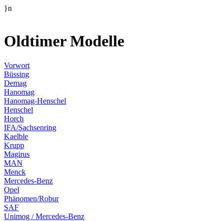
}n
Oldtimer Modelle
Vorwort
Büssing
Demag
Hanomag
Hanomag-Henschel
Henschel
Horch
IFA/Sachsenring
Kaelble
Krupp
Magirus
MAN
Menck
Mercedes-Benz
Opel
Phänomen/Robur
SAF
Unimog / Mercedes-Benz