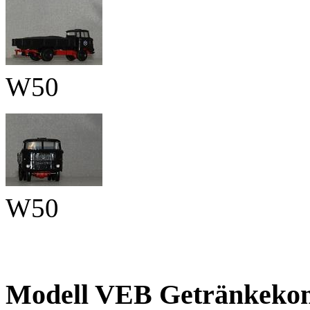
W50
W50
Modell VEB Getränkekom